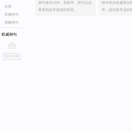
例句来自VOA、美剧等，您可以边
例句来自权威英文
全部
看美剧边学地道的美语。
等，提供最专业的
音频例句
视频例句
权威例句
go
返回词典
top