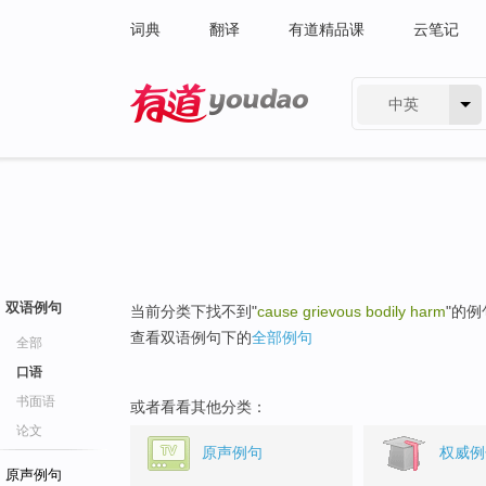
词典
翻译
有道精品课
云笔记
中英
有道 - 网易旗下搜索
双语例句
当前分类下找不到"
cause grievous bodily harm
"的例
查看双语例句下的
全部例句
全部
口语
书面语
或者看看其他分类：
论文
原声例句
权威例
原声例句