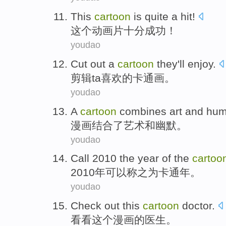
This
cartoon
is
quite a
hit
!
这个
动画片
十分
成功
！
youdao
Cut
out
a
cartoon
they'll enjoy
.
剪辑
ta
喜欢
的卡通画。
youdao
A
cartoon
combines
art
and
hum
漫画
结合了
艺术
和
幽默
。
youdao
Call
2010 the
year
of the
cartoo
2010
年
可以称之为
卡通
年。
youdao
Check out
this
cartoon
doctor
.
看看
这个
漫画
的
医生
。