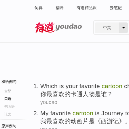
词典
翻译
有道精品课
云笔记
中英
有道 - 网易旗下搜索
双语例句
Which
is
your
favorite
cartoon
c
全部
你
最喜欢的
卡通
人物
是
谁？
口语
youdao
书面语
My
favorite
cartoon
is
Journey t
论文
我
最喜欢的
动画片
是
《
西游记
》
原声例句