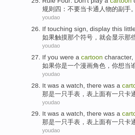
Rule
Four
:
Don't
play a
cartoon
规则
四
：
不要
当
卡通
人物
的
副手
youdao
If
touching
sign
,
display
this littl
如果
触摸
那个
符号
，就
会显示
那
youdao
If
you
were
a
cartoon
character
,
如果
你
是
一个
漫画
角色
，你
想
当
youdao
It
was
a
watch
,
there was
a
cart
那
是
一
只
手表
，表上面
有
一只
卡
youdao
It
was
a
watch
,
there was
a
cart
那
是
一
只
手表
，表上面
有
一只
卡
youdao