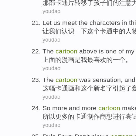
那
部卡通片
转移
了
孩子们
的
注意
youdao
Let
us
meet
the
characters
in
th
让
我们
认识
一下这个卡通中的
人
youdao
The
cartoon
above
is
one
of
my
上面
的
漫画
是
我
最
喜欢
的
一个
。
youdao
The
cartoon
was
sensation
,
and
这
幅卡通画
和
这个
新
名字
引起了
youdao
So
more
and more
cartoon
mak
所以
更多的
卡通
制作商
想
进行尝
youdao