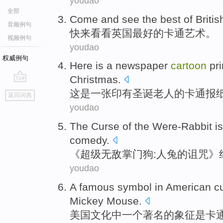
youdao
全部
Come
and see
the best
of
Britis
音频例句
快来
看看
英国
最
好的
卡通
艺术。
视频例句
youdao
权威例句
Here
is
a newspaper
cartoon
pr
Christmas
.
go
这
是
一张
印有
圣诞老人的
卡通
报
返回词典
top
youdao
The
Curse
of the
Were-Rabbit
is
comedy
.
《超级无敌
掌门
狗:人兔
的
诅咒
》
youdao
A
famous
symbol
in
American
c
Mickey Mouse
.
美国
文化
中
一个
著名
的
象征
是
卡