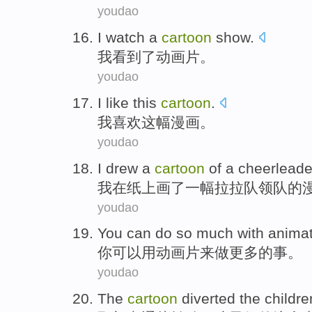
youdao
I
watch
a
cartoon
show
.
我
看到
了
动画片
。
youdao
I
like
this
cartoon
.
我
喜欢
这
幅漫画
。
youdao
I
drew
a
cartoon
of
a
cheerleade
我
在
纸
上画
了一
幅
拉拉队领队
的
youdao
You
can
do so
much
with
anima
你
可以
用
动画片
来
做
更多
的事。
youdao
The
cartoon
diverted
the
childre