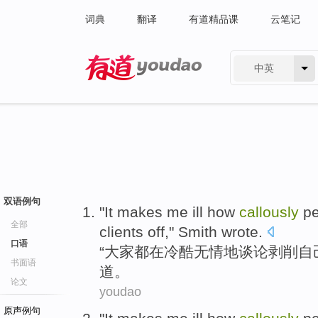
词典
翻译
有道精品课
云笔记
中英
有道 - 网易旗下搜索
双语例句
"
It makes
me
ill
how
callously
pe
全部
clients
off,"
Smith
wrote
.
口语
“大家都在
冷酷
无情地
谈论
剥削
自
书面语
道。
论文
youdao
原声例句