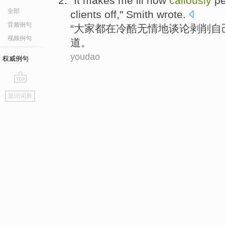
"
It makes
me
ill
how
callously
pe
全部
clients
off,"
Smith
wrote
.
音频例句
“大家都在
冷酷
无情地
谈论
剥削
自
视频例句
道。
youdao
权威例句
go
返回词典
top