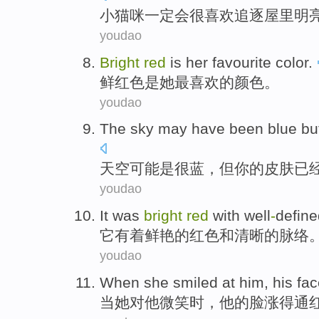
小
猫咪
一定
会
很
喜欢
追逐
屋里
明
youdao
Bright
red
is
her
favourite
color
.
鲜红色
是
她
最喜欢的
颜色
。
youdao
The sky
may
have been
blue
bu
天空
可能
是
很
蓝
，
但
你
的
皮肤
已
youdao
It
was
bright
red
with
well
-
define
它
有着
鲜艳的
红色
和
清晰的
脉络
youdao
When
she
smiled
at
him
,
his
fac
当
她
对
他
微笑
时
，
他
的
脸
涨得
通