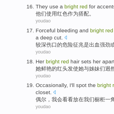
They
use
a
bright
red
for
accent
他们
使用
红色
作为
搭配
。
youdao
Forceful
bleeding
and
bright
red
a
deep
cut
.
较
深
伤口
的
危险
征兆
是
出血
强劲
youdao
Her
bright
red
hair
sets her apar
她
鲜艳的
红
头发
使她与
姊妹们迥
youdao
Occasionally
,
I'll
spot
the
bright
closet
.
偶尔
，
我会
看看放在
我们
橱柜
一
youdao