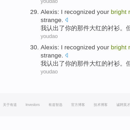
youdao
Alexis:
I
recognized
your
bright
strange
.
我
认出了
你
的
那
件
大红
的
衬衫
。
youdao
Alexis:
I
recognized
your
bright
strange
.
我
认出了
你
的
那
件
大红
的
衬衫
。
youdao
关于有道
Investors
有道智选
官方博客
技术博客
诚聘英