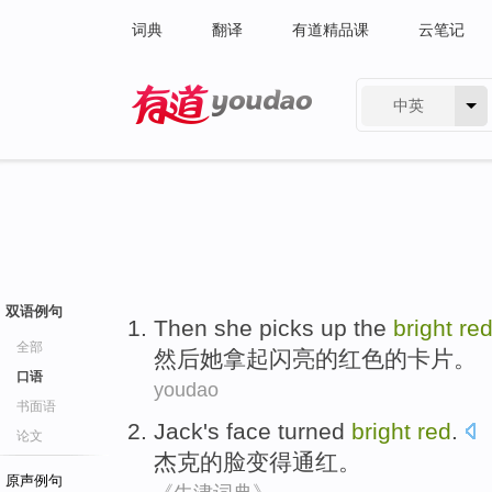
词典
翻译
有道精品课
云笔记
中英
有道 - 网易旗下搜索
双语例句
Then
she
picks
up the
bright
re
全部
然后
她
拿
起
闪亮
的
红色
的卡片。
口语
youdao
书面语
Jack
's
face
turned
bright
red
.
论文
杰克
的
脸
变得
通红。
原声例句