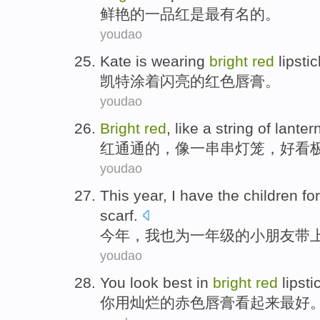
鲜艳
的
一品红
是最有名的。
youdao
Kate
is wearing
bright
red
lipstic
凯特
涂
着
闪亮的
红色
唇膏
。
youdao
Bright
red
,
like
a string of
lanter
红通通
的，
像
一串串
灯笼
，
好看
youdao
This
year
,
I
have
the
children
for
scarf
.
今年
，
我
也
为
一
年级
的
小朋友
带
youdao
You
look
best
in
bright
red
lipsti
你
用
灿烂的
赤色
唇膏
看起来
最好