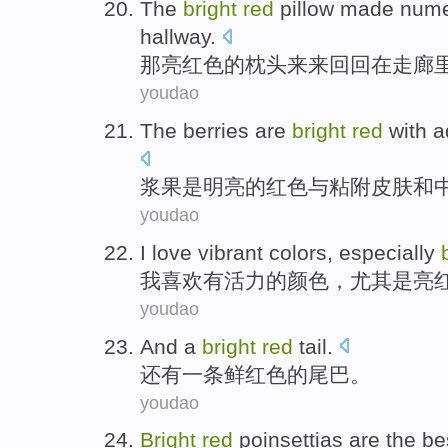
The
bright
red
pillow
made
nume
hallway
.
那
亮
红色
的
枕头
来
来回回
在
走廊
youdao
The berries
are
bright
red
with
a
浆果
是
明亮的
红色
与
粘附
皮肤
和
youdao
I
love
vibrant
colors
,
especially
我
喜欢
有活力
的
颜色
，
尤其是
亮
youdao
And
a
bright
red
tail
.
还有
一条
鲜红色
的
尾巴
。
youdao
Bright
red
poinsettias
are
the be