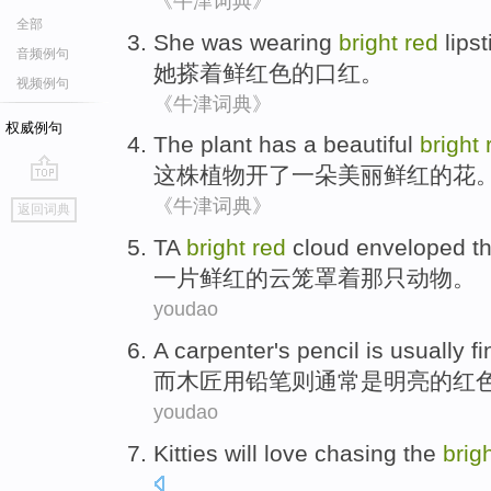
《牛津词典》
全部
She
was
wearing
bright
red
lipst
音频例句
她
搽着
鲜红色
的
口红
。
视频例句
《牛津词典》
权威例句
The
plant
has
a
beautiful
bright
这
株植物
开
了
一朵
美丽
鲜红
的花
go
《牛津词典》
返回词典
top
TA
bright
red
cloud
enveloped
t
一片
鲜红
的
云
笼罩着
那
只动物
。
youdao
A carpenter's
pencil
is
usually
fi
而
木匠
用铅笔
则
通常
是
明亮的
红
youdao
Kitties
will
love
chasing
the
brig