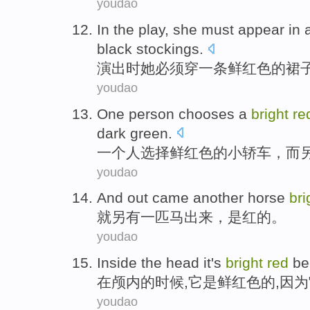
youdao
In the play
,
she
must
appear in
black
stockings
.
演出
时
她
必须
穿
一条
鲜红色
的
裙
youdao
One
person
chooses
a
bright
re
dark green
.
一
个人
选择
鲜红色
的
小轿车
，
而
youdao
And
out came
another
horse
bri
就
另有一
匹
马
出来
，是
红
的。
youdao
Inside
the
head
it
's
bright
red
be
在
颅内
的
时候,
它
是
鲜红色
的,
因为
youdao