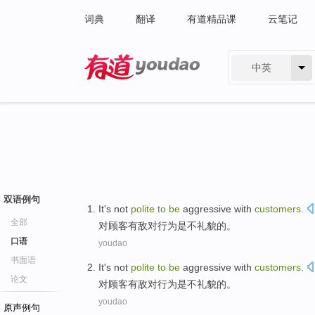
词典
翻译
有道精品课
云笔记
中英
有道 - 网易旗下搜索
双语例句
It
's
not
polite
to
be
aggressive with
customers
.
全部
对
顾客
有
敌对
行为
是
不
礼貌
的。
口语
youdao
书面语
It
's
not
polite
to
be
aggressive with
customers
.
论文
对
顾客
有
敌对
行为
是
不
礼貌
的。
youdao
原声例句