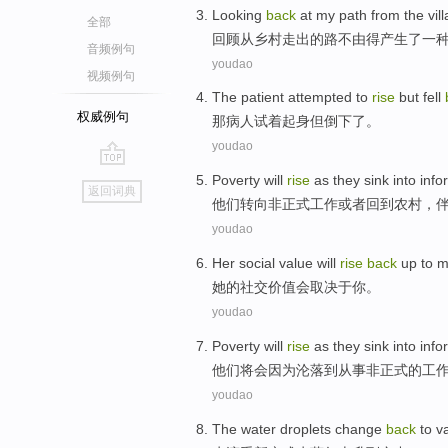
Looking
back
at
my
path
from
the
vil
全部
回顾
从
乡村
走出的
路
不由得产生了
一
音频例句
youdao
视频例句
The
patient
attempted
to
rise
but
fell
权威例句
那
病人
试
着
起身
但
倒下了。
youdao
go
Poverty
will
rise
as
they
sink into
info
返回词典
top
他们
转向
非正式
工作
或者
回到
农村，
youdao
Her
social
value
will
rise
back
up
to 
她
的
社交
价值
会
取决于
你
。
youdao
Poverty
will
rise
as
they
sink
into
info
他们
将会
因为
沦落
到
从事
非正式
的
工
youdao
The water droplets change
back
to v