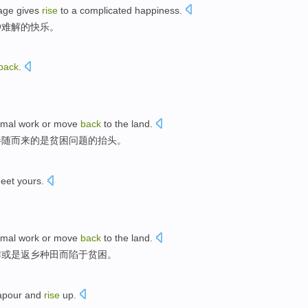
lage
gives
rise
to
a
complicated
happiness
.
种
难解
的
快乐
。
back
.
rmal
work
or
move
back
to
the
land.
伴随而来的
是
贫困
问题的
抬头
。
meet
yours
.
rmal
work
or
move
back
to the land.
作
或是
返乡种田而
陷于贫困
。
apour
and
rise
up
.