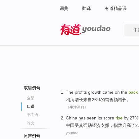
词典
翻译
有道精品课
中
有道 - 网易旗下搜索
双语例句
The
profits
growth
came
on the
back
全部
利润
增长
来自
26%
的
销售额
增长
。
口语
《牛津词典》
书面语
China
has seen
its
score
rise
by 27%
论文
中国
受
其
强劲
经济
支撑
，
指数
升高
了2
youdao
原声例句