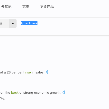
云笔记
惠惠
更多产品
英
of
a 26 per cent
rise
in
sales
.
 on the
back
of
strong
economic
growth
.
7%。