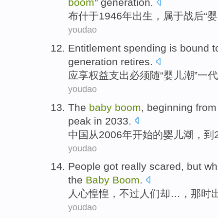
boom
"
generation
.
布什
于
1946年
出生
，
属于战后
“
婴
youdao
Entitlement
spending
is
bound t
generation
retires
.
应享权益
支出
必须
随“
婴儿
潮”
一代
youdao
The
baby
boom
,
beginning
from
peak
in 2033.
中国
从
2006年
开始
的
婴儿
潮
，到2
youdao
People
got really scared,
but
wha
the
Baby
Boom
.
人心
惶惶
，
不过
人们
却…，那时
youdao