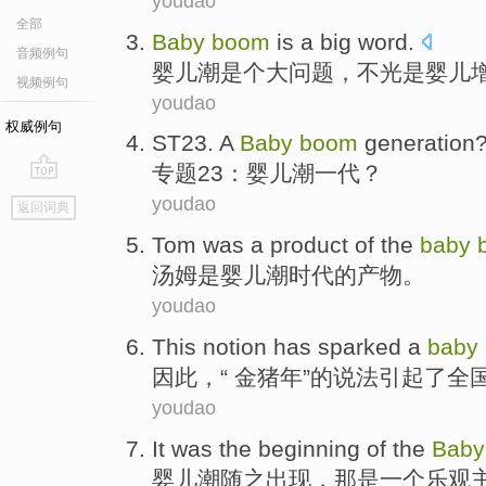
youdao
全部
Baby
boom
is a big
word.
音频例句
婴儿
潮
是个
大问题，不光是婴儿
视频例句
youdao
权威例句
ST23
.
A
Baby
boom
generation
专题
23：
婴儿
潮
一
代
？
go
youdao
返回词典
top
Tom
was
a
product
of
the
baby
汤姆
是
婴儿
潮
时代
的
产物
。
youdao
This notion has sparked
a
baby
因此，“ 金
猪年
”的说法引起了全
youdao
It
was
the beginning
of
the
Baby
婴儿
潮随之出现
，
那
是
一个
乐观