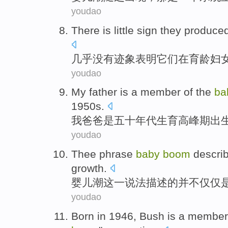
youdao
There is little
sign
they
produce
几乎
没有
迹象表明
它们
在育龄妇
youdao
My
father
is
a member
of
the
ba
1950
s
.
我
爸爸
是
五十年代
生育
高峰期出
youdao
Thee
phrase
baby
boom
descri
growth
.
婴儿
潮
这
一说法
描述
的并不
仅仅
youdao
Born
in
1946,
Bush
is a
member