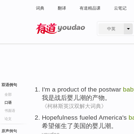
词典
翻译
有道精品课
云笔记
中英
有道 - 网易旗下搜索
双语例句
I'm
a
product
of the
postwar
bab
全部
我
是
战后
婴儿
潮
的
产物
。
口语
《柯林斯英汉双解大词典》
书面语
Hopefulness fueled
America
's
b
论文
希望
催生
了
美国
的
婴儿
潮
。
原声例句