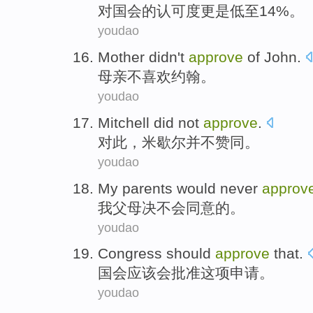
对
国会
的
认可度更是低
至14%。
youdao
Mother
didn't
approve
of
John
.
母亲
不
喜欢
约翰
。
youdao
Mitchell
did not
approve
.
对此，
米歇尔
并不
赞同
。
youdao
My
parents
would never
approv
我
父母
决不会
同意
的。
youdao
Congress
should
approve
that.
国会
应该
会
批准
这项申请。
youdao