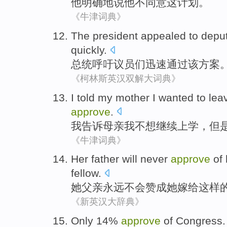
他
明确地说他
不
同意
这
计划
。
《牛津词典》
The president
appealed to
depu
quickly
.
总统
呼吁
议员
们迅速
通过
该
方案
《柯林斯英汉双解大词典》
I
told
my
mother
I
wanted
to lea
approve
.
我
告诉
母亲
我
不想
继续
上学，
但
《牛津词典》
Her
father
will never
approve
of
fellow
.
她
父亲
永远
不会
赞成
她
嫁给
这样
《新英汉大辞典》
Only 14%
approve
of
Congress
.