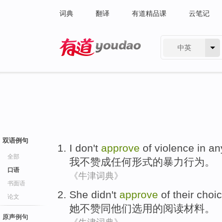
词典
翻译
有道精品课
云笔记
中英
有道 - 网易旗下搜索
双语例句
I
don't
approve
of
violence
in
an
全部
我
不
赞成
任何
形式
的
暴力行为
。
口语
《牛津词典》
书面语
She
didn't
approve
of
their
choi
论文
她
不
赞同
他们
选用
的
阅读
材料
。
原声例句