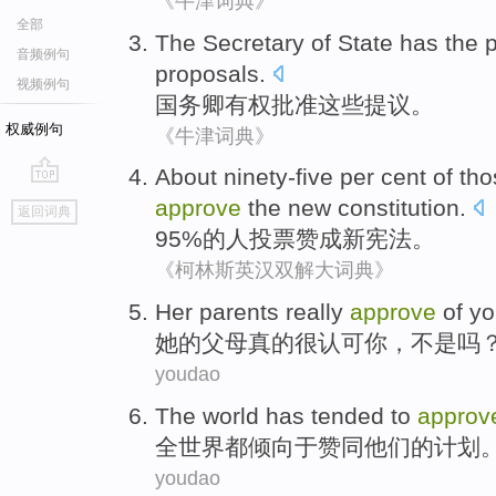
《牛津词典》
全部
The Secretary of State
has the 
音频例句
proposals
.
视频例句
国务卿
有权
批准
这些
提议。
权威例句
《牛津词典》
About ninety-five per cent
of
tho
go
approve
the
new
constitution
.
返回词典
top
95%
的
人
投票
赞成
新
宪法
。
《柯林斯英汉双解大词典》
Her
parents
really
approve
of
yo
她
的
父母
真的很
认可
你
，
不是
吗
youdao
The world
has
tended
to
approv
全世界
都
倾向
于
赞同
他们
的
计划
youdao