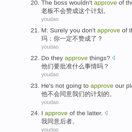
The boss
wouldn't
approve
of
th
老板
不会
赞成
这个
计划
。
youdao
M
:
Surely
you
don't
approve
of t
玛
：
你
一定
不
赞成
了？
youdao
Do
they
approve
things
?
他们
要批准
什么事情
吗？
youdao
He
's
not going
to
approve
our
p
他
不会
同意
我们
的
计划
的。
youdao
I
approve
of
the latter
.
我
同意
后者
。
youdao