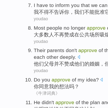
I
have to
inform
you
that
we
can
我
不得不
告诉
你
，
我们
不能
批准
youdao
Most
people
no longer
approve
大多数
人
不再
赞成
在
公共
场所
吸
youdao
Their
parents
don't
approve
of
t
each other
deeply
.
他们
父母
并不
赞成
他们的
婚姻
，
youdao
Do
you
approve
of
my
idea
?
你
同意
我
的
想法
吗？
《牛津词典》
He
didn't
approve
of
the
plan
an