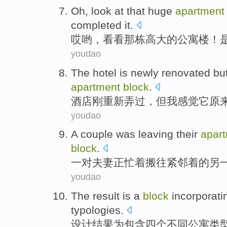
Oh
,
look at
that
huge
apartmen
completed it
.
哎哟
，
看看
那
栋
高大
的
公寓楼
！
youdao
The hotel
is newly
renovated
bu
apartment
block
.
酒店
刚
重新弄过，
但
我
感觉
它
原
youdao
A couple
was leaving
their
apar
block
.
一对
夫妻
正
忙着搬往
紧邻
着的
另
youdao
The result
is
a
block
incorporati
typologies
.
设计
结果
为
包含
四个
不同
公寓
类