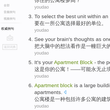
你
住的
公寓楼
多
高
？
全部
youdao
音频例句
To
select
the
best
unit
within
an
视频例句
要
在
一
所
公寓
选择
最好
的
单位
。
权威例句
youdao
See
your brain
's
thoughts
as
on
go
把
大脑
中的
想法
看作是
一
幢巨大
返回词典
top
youdao
It
's
your
Apartment
Block
-
the p
这
是
你
的
公寓
！——
可能
永无止
youdao
Apartment
block
is
a
large
build
apartments
.
公寓楼
是
一种
包括
许多
公寓
的
建
youdao