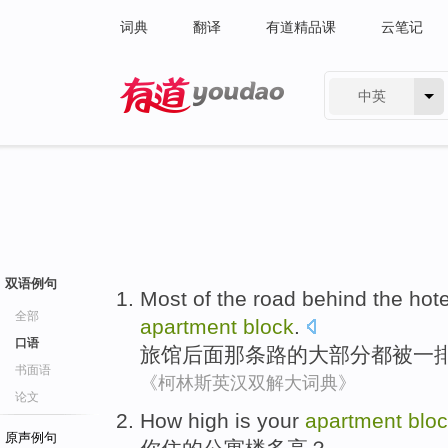
词典
翻译
有道精品课
云笔记
中英
有道 - 网易旗下搜索
双语例句
Most
of
the road
behind the
hote
全部
apartment
block
.
口语
旅馆
后面
那条
路
的
大部分
都
被
一
书面语
《柯林斯英汉双解大词典》
论文
How
high
is
your
apartment
blo
原声例句