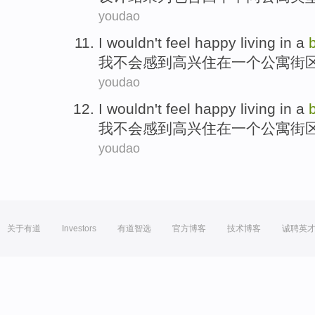
youdao
I
wouldn't
feel
happy
living
in
a
我
不会
感到
高兴
住
在
一个
公寓
街
youdao
I
wouldn't
feel
happy
living
in
a
我
不会
感到
高兴
住
在
一个
公寓
街
youdao
关于有道
Investors
有道智选
官方博客
技术博客
诚聘英