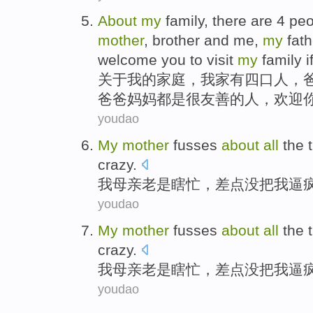
About
my
family
,
there
are
4
peo
mother
,
brother
and
me
,
my
fat
welcome
you
to
visit
my
family
i
关于
我
的
家庭
，
我家
有
四
口
人
，
爸爸妈妈
都是
很
友善
的人，
欢迎
youdao
My
mother
fusses
about
all
the 
crazy
.
我
母亲
老是
瞎
忙，
差点
没把
我
逼
youdao
My
mother
fusses
about
all
the 
crazy
.
我
母亲
老是
瞎
忙，
差点
没把
我
逼
youdao