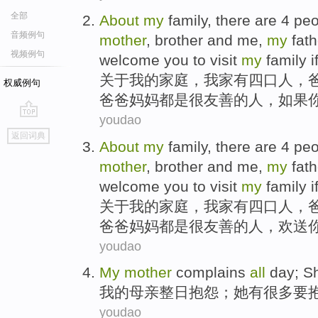
全部
About
my
family
,
there
are
4
peo
音频例句
mother
,
brother
and
me
,
my
fat
视频例句
welcome
you to
visit
my
family
i
关于
我
的
家庭
，
我家
有
四
口
人
，
权威例句
爸爸妈妈
都是
很
友善
的人，
如果
youdao
go
返回词典
top
About
my
family
,
there
are
4
peo
mother
,
brother
and
me
,
my
fat
welcome
you
to
visit
my
family
i
关于
我
的
家庭
，
我家
有
四
口
人
，
爸爸妈妈
都是
很
友善
的人，
欢送
youdao
My
mother
complains
all
day;
S
我
的
母亲
整日
抱怨
；
她
有
很多
要
youdao