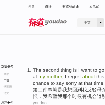
词典
翻译
有道精品课
云笔记
中英
有道 - 网易旗下搜索
双语例句
The second
thing
is
I
want to
go
全部
at
my
mother
, I
regret
about
thi
口语
chance
to say sorry at
that
time
.
书面语
第二
件事
就是
我
想
回到
我
反驳
母
论文
恨
，我
希望
我
那个
时候
有
机会
道
youdao
原声例句