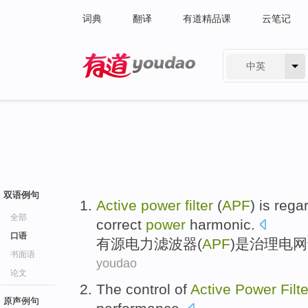
词典
翻译
有道精品课
云笔记
中英
有道 - 网易旗下搜索
双语例句
Active
power
filter
(
APF
)
is
rega
全部
correct
power
harmonic
.
口语
有源
电力
滤波器
(
APF
)
是
治理
电网
书面语
youdao
论文
The
control
of
Active
Power
Filte
原声例句