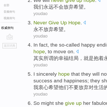
We
will
never
give
up
hope
.
全部
我们
永远
不会
放弃
希望
。
音频例句
youdao
视频例句
Never
Give
Up
Hope
.
权威例句
永不
放弃
希望
。
youdao
go
In fact
,
the so-called
happy
end
返回词典
top
hope
,
to move
on.
其实
所谓
的
幸福
结局
，
就是
抱
着
youdao
I
sincerely
hope
that
they
will
no
success
and
happiness
; they s
我
衷心
希望
他们
不要
放弃
对
生活
youdao
So
might
she
give
up
her
fabulo