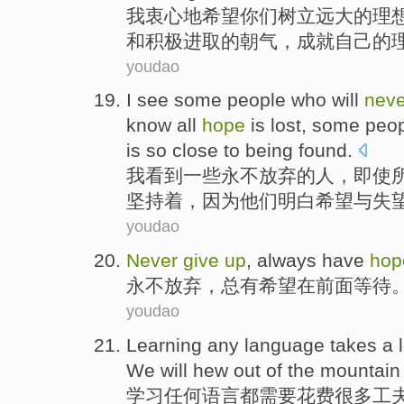
我
衷心地
希望
你们
树立远大
的理
和
积极
进取的朝气，
成就
自己
的
youdao
I
see
some
people
who
will
neve
know
all
hope
is
lost
, some peop
is
so close
to being found.
我
看到
一些
永不
放弃
的
人
，
即使
坚持着，因为
他们
明白
希望与失
youdao
Never
give
up
,
always
have
hop
永不
放弃
，
总
有
希望
在
前面
等待
youdao
Learning
any
language
takes
a 
We will
hew
out
of
the mountain
学习
任何
语言
都需要花费
很多
工