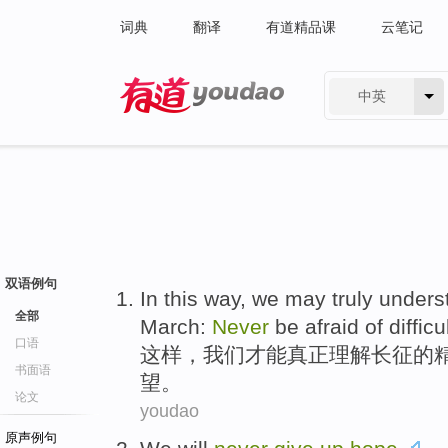
词典
翻译
有道精品课
云笔记
中英
有道 - 网易旗下搜索
双语例句
I
n this way, we may truly underst
全部
March:
Never
be afraid of diffic
口语
这
样，我们才能真正理解长征的
书面语
望。
论文
youdao
原声例句