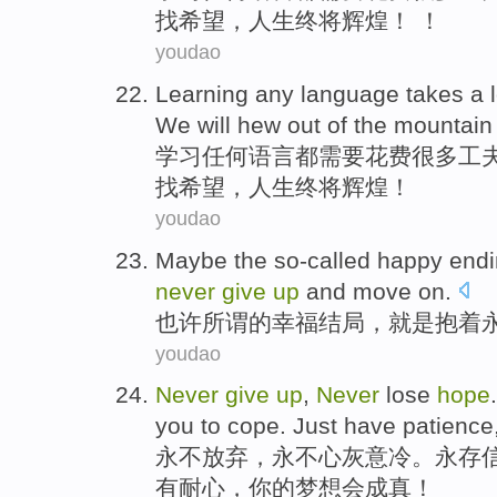
找
希望
，人生
终将
辉煌！ ！
youdao
Learning
any
language
takes
a 
We will
hew
out
of
the mountain
学习
任何
语言
都需要花费
很多
工
找
希望
，人生
终将
辉煌！
youdao
Maybe
the so-called
happy
end
never
give
up
and move on
.
也许
所谓
的
幸福
结局
，
就是
抱
着
youdao
Never
give
up
,
Never
lose
hope
you
to cope
.
Just
have
patience
永不
放弃
，永不
心灰意冷
。
永存
有
耐心
，
你
的
梦想
会
成真
！