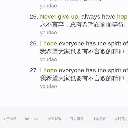
youdao
Never
give
up
,
always
have
hop
永不
言弃
，
总
有
希望
在
前面
等待
youdao
I
hope
everyone
has
the
spirit
of
我
希望
大家
也要
有
不言败
的
精神
youdao
I
hope
everyone
has
the
spirit
of
我
希望
大家
也要
有
不言败
的
精神
youdao
关于有道
Investors
有道智选
官方博客
技术博客
诚聘英