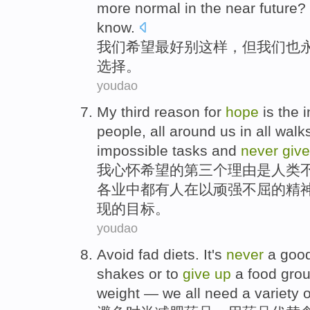
more normal in the near future?
know
.
我们
希望
最好
别
这样
，
但
我们
也
选择。
youdao
My
third
reason for
hope
is
the
people
,
all
around
us
in
all walk
impossible
tasks
and
never
giv
我
心怀
希望
的
第三个
理由
是
人类
各业
中
都
有人
在以顽强不屈
的
精
现
的目标。
youdao
Avoid
fad
diets
. It's
never
a goo
shakes
or
to
give
up
a food grou
weight
— we all need a variety
o