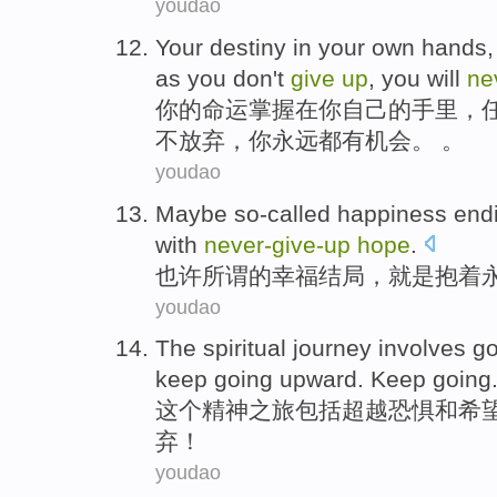
youdao
Your
destiny
in
your
own
hands
as
you
don't
give
up
,
you
will
ne
你
的
命运掌握
在
你
自己的
手里
，
不
放弃
，你
永远
都有机会。 。
youdao
Maybe
so-called
happiness
end
with
never-
give-
up
hope
.
也许
所谓的
幸福
结局
，
就是
抱
着
youdao
The
spiritual
journey
involves
go
keep
going
upward
. Keep going
这个
精神
之旅
包括
超越
恐惧
和
希
弃
！
youdao