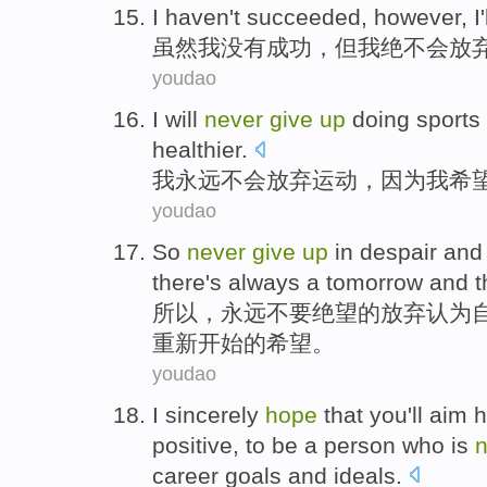
I
haven't
succeeded
,
however
, I
虽然
我
没有
成功
，
但
我
绝不会
放
youdao
I
will
never
give
up
doing sports
healthier
.
我
永远
不会
放弃
运动
，
因为
我
希
youdao
So
never
give
up
in
despair
an
there's always
a
tomorrow
and
t
所以
，
永远不要
绝望
的
放弃
认为
重新开始
的
希望
。
youdao
I
sincerely
hope
that
you
'll
aim
h
positive, to be a person who is
n
career
goals
and
ideals.