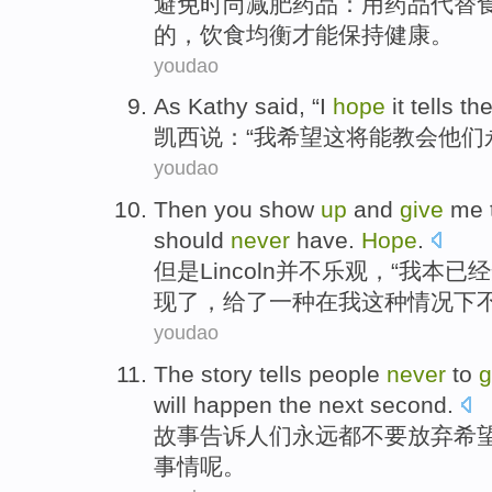
避免
时尚
减肥
药品：用药品
代替
的，饮食均衡
才能
保持
健康
。
youdao
As Kathy
said
, “
I
hope
it
tells
th
凯西
说
：“
我
希望
这
将能教会
他们
youdao
Then
you
show
up
and
give
me
should
never
have.
Hope
.
但是Lincoln并不乐观，“
我
本已经
现
了，
给
了
一
种在我这种
情况
下
youdao
The
story
tells
people
never
to
g
will
happen
the next
second
.
故事
告诉
人们
永远都
不要
放弃
希
事情呢。