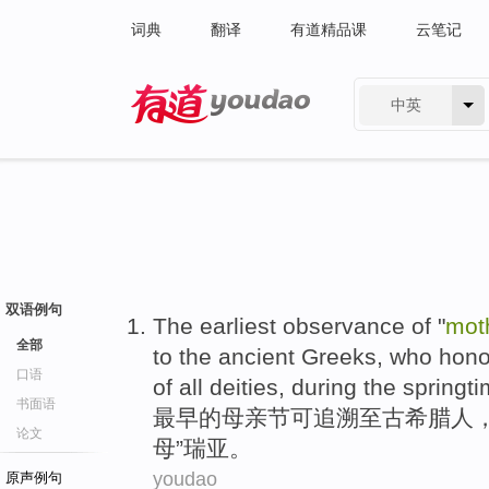
词典
翻译
有道精品课
云笔记
中英
有道 - 网易旗下搜索
双语例句
The earliest
observance
of
"
mot
全部
to the
ancient Greeks
,
who
hono
口语
of all
deities
,
during
the springt
书面语
最早
的
母亲节
可
追溯
至
古希腊
人
论文
母
”瑞亚。
youdao
原声例句