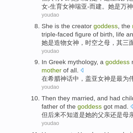
女
-
生育
女神
瑞亚-而建。
她
是万神
youdao
She
is
the
creator
goddess
, the
triple-faced figure
of
birth
,
life
a
她
是
造物
女神
，
时空
之
母
，
其三
youdao
In
Greek
mythology
, a
goddess
mother
of
all.
在
希腊
神话中
，
盖
亚
女神
是
最为
youdao
Then
they married, and
had
chil
father
of
the
goddess
got
mad
.
但
后来
不知道是
她
的
父亲
还是
母
youdao