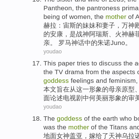
Pantheon
,
the pantroness
prima
being
of
women, the
mother
of
A
赫拉
：宙斯
的
妹妹
和
妻子
，万
神
的
安康
，是
战神阿瑞斯
、
火神赫
亲
。 罗马神话中的朱诺Juno。
youdao
This paper
tries
to
discuss
the
a
the
TV drama
from the
aspects
o
goddess
feelings
and
feminism
本文
旨在从
这一形象
的
母亲
原型
面
论述
电视剧
中
何美丽形象
的
审
youdao
The
goddess
of the earth who 
was
the
mother
of
the
Titans
an
地面
女神盖亚，
嫁给了
天神
乌拉