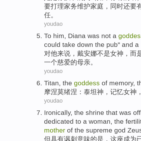
要打理
家务
维护
家庭
，
同时
还要
任。
youdao
To
him
,
Diana was
not a
goddes
could
take
down the pub
"
and
a
对
他
来说，
戴安娜
不是
女神
，
而
一
个
慈爱的
母亲。
youdao
Titan
, the
goddess
of
memory
, 
摩涅莫绪涅：
泰坦
神
，
记忆
女神
youdao
Ironically
,
the
shrine
that
was
off
dedicated to
a
woman
, the
fertili
mother
of
the supreme
god
Zeu
但
具有讽刺意味
的
是
，这座成为