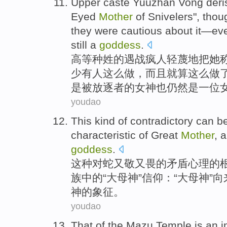
Upper caste
Yuuzhan Vong
deri
Eyed
Mother
of Snivelers
",
thou
they
were cautious
about it—ev
still
a
goddess
.
高等
种姓
的
遇
战疯人
轻蔑地把
她
少
有人
这么
做，
而且
就算
这么做
是被
放逐
者的
女神
也仍然
是
一位
youdao
This
kind
of
contradictory
can b
characteristic of
Great
Mother
, 
goddess
.
这种
对
蛇
又敬又畏
的
矛盾
心理
的
族中的“
大
母
神
”信仰：“大母神”
神的
象征
。
youdao
That of the
Mazu
Temple
is
an
i