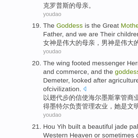
克罗普斯
的
母亲
。
youdao
The
Goddess
is
the
Great
Mothe
Father
,
and
we
are
Their childre
女神
是
伟大
的
母亲
，男
神
是伟大
youdao
The
wing
footed
messenger
He
and
commerce
,
and
the
goddes
Demeter, looked after
agricultur
ofcivilization.
以
翅
代步
的
信使
海尔
墨斯掌管
商
得墨特尔负责
管理农业
，她是文
youdao
Hou Yih
built
a
beautiful jade
pa
Western Heaven or sometimes