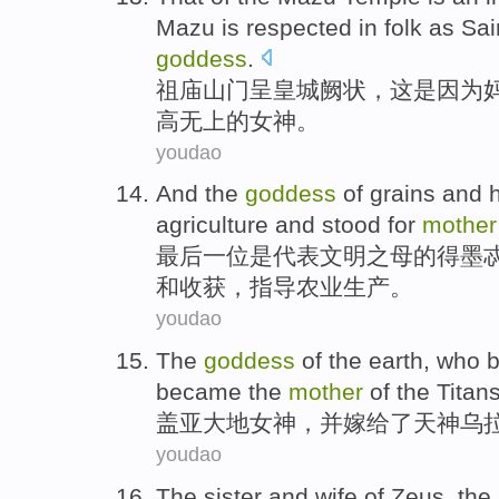
Mazu
is respected
in
folk
as Sai
goddess
.
祖庙
山门呈
皇城
阙状，这
是因为
高无上
的
女神
。
youdao
And the
goddess
of
grains
and
agriculture
and stood for
mother
最后一位是代表
文明之
母
的
得墨
和
收获
，
指导
农业生产
。
youdao
The
goddess
of
the earth
, who 
became
the
mother
of the
Titan
盖亚
大地
女神
，
并
嫁给了
天神
乌
youdao
The
sister
and
wife
of Zeus
, the