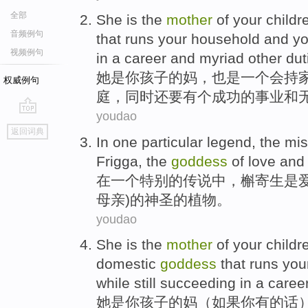
全部
She
is
the
mother
of
your
childr
音频例句
that runs your
household
and
yo
视频例句
in a
career
and
myriad
other
dut
她
是
你
孩子
的
妈
，也是
一
个会
持
权威例句
庭
，
同时
还要
有个
成功
的事业
和
youdao
go
返回词典
top
In
one
particular
legend
,
the
mis
Frigga, the
goddess
of love and
在
一个
特别
的
传说中
，
槲寄生
是
母亲)
的
神圣
的
植物
。
youdao
She
is
the
mother
of
your
childr
domestic
goddess
that runs yo
while
still
succeeding
in a
caree
她
是
你
孩子
的
妈
（
如果
你
有
的话