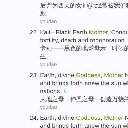
后羿
为
西天
的
女神
(她经常被我们
殿
。
youdao
Kali
-
Black
Earth
Mother
, Conq
fertility,
death
and
regeneration
.
卡莉
——
黑色
的
地球
母亲
，
时候
生
。
youdao
Earth
,
divine
Goddess
,
Mother
N
and
brings
forth anew the sun w
nations.
大地之
母
，
神圣之
母，
创造
万物
youdao
Earth
,
divine
Goddess
,
Mother
N
and
brings
forth anew the sun w