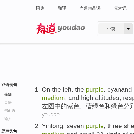
词典
翻译
有道精品课
云笔记
中英
有道 - 网易旗下搜索
双语例句
On the left, the
purple
,
cyanand 
全部
medium
,
and
high
altitudes
,
res
口语
左图中的
紫色
、
蓝绿色
和
绿色
分
书面语
youdao
论文
Yinlong
,
seven
purple
,
three
sh
原声例句