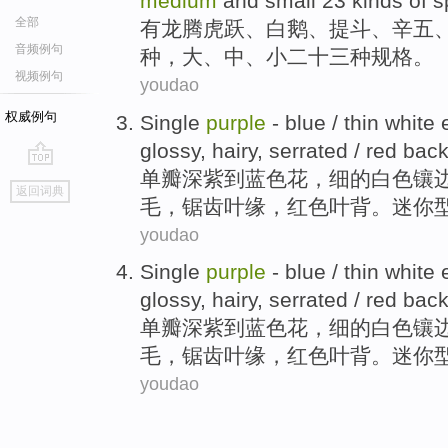
medium
and
small
23
kinds of
s
全部
有
龙腾虎跃
、白鹅、提斗、辛五
音频例句
种
，
大
、
中
、
小
二十三
种
规格
。
视频例句
youdao
权威例句
Single
purple
-
blue
/
thin
white
glossy
,
hairy
,
serrated
/
red
back
单瓣
深紫
到
蓝色
花，
细
的
白色
镶
go
返回词典
top
毛
，
锯齿
叶缘，
红色
叶背。
迷你
youdao
Single
purple
-
blue
/
thin
white
glossy
,
hairy
,
serrated
/
red
back
单瓣
深紫
到
蓝色
花，
细
的
白色
镶
毛
，
锯齿
叶缘，
红色
叶背。
迷你
youdao