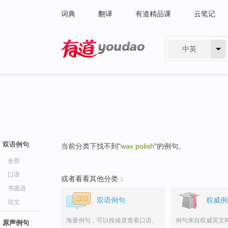
词典
翻译
有道精品课
云笔记
中英
有道 - 网易旗下搜索
双语例句
当前分类下找不到"
wax polish
"的例句。
全部
口语
或者看看其他分类：
书面语
双语例句
权威例
论文
海量例句，可以按难度查看口语、
例句来自权威英文
原声例句