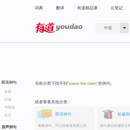
词典
翻译
有道精品课
云笔记
中英
有道 - 网易旗下搜索
双语例句
当前分类下找不到"
waive the claim
"的例句。
全部
口语
或者看看其他分类：
书面语
双语例句
权威例
论文
海量例句，可以按难度查看口语、
例句来自权威英文
原声例句