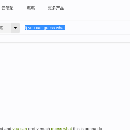
云笔记
惠惠
更多产品
英
ked and
you
can
pretty much
guess
what
this is gonna do.