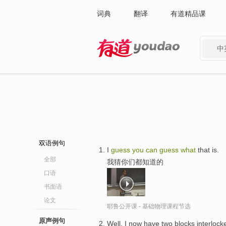
词典
翻译
有道精品课
中
有道 - 网易旗下搜索
双语例句
I
guess
you
can
guess
what
that is.
全部
我猜你们都知道的
口语
书面语
论文
耶鲁公开课 - 基础物理课程节选
原声例句
Well, I now have two blocks interloc