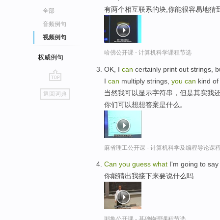
有两个相互联系的块,你能很容易地猜
全部
音频例句
视频例句
哈佛公开课 - 计算机科学课程节选
权威例句
OK, I
can
certainly print out strings, b
I
can
multiply strings,
you
can
kind o
go
当然我可以显示字符串，但是其实我
返回词典
top
你们可以想想答案是什么。
麻省理工公开课 - 计算机科学及编程导论课
Can
you
guess
what
I'm going to say
你能猜出我接下来要说什么吗
耶鲁公开课 - 基础物理课程节选