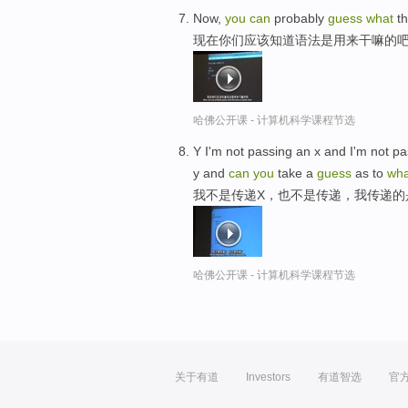
Now,
you
can
probably
guess
what
th
现在你们应该知道语法是用来干嘛的
哈佛公开课 - 计算机科学课程节选
Y I'm not passing an x and I'm not 
y and
can
you
take a
guess
as to
wha
我不是传递X，也不是传递，我传递的是
哈佛公开课 - 计算机科学课程节选
关于有道
Investors
有道智选
官