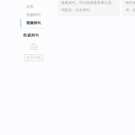
海量例句，可以按难度查看口语、
例句
全部
书面语、论文例句。
等，
音频例句
视频例句
权威例句
go
返回词典
top