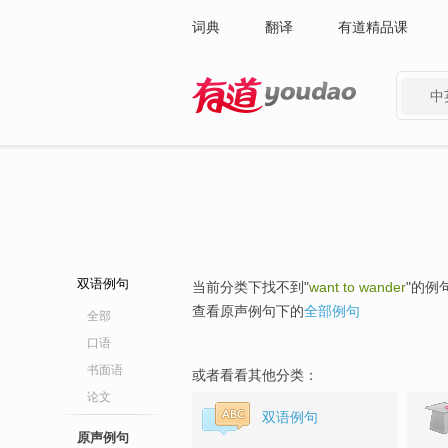
词典
翻译
有道精品课
中
有道 - 网易旗下搜索
双语例句
当前分类下找不到"
want to wander
"的例
查看原声例句下的
全部例句
全部
口语
书面语
或者看看其他分类：
论文
双语例句
原声例句