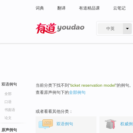
词典
翻译
有道精品课
云笔记
中英
有道 - 网易旗下搜索
双语例句
当前分类下找不到"
ticket reservation model
"的例句
查看原声例句下的
全部例句
全部
口语
书面语
或者看看其他分类：
论文
双语例句
权威例
原声例句