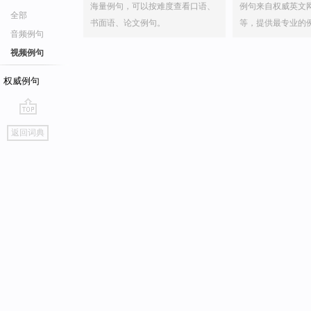
海量例句，可以按难度查看口语、
例句来自权威英文
全部
书面语、论文例句。
等，提供最专业的
音频例句
视频例句
权威例句
go
返回词典
top