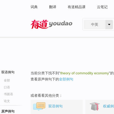
词典
翻译
有道精品课
云笔记
中英
有道 - 网易旗下搜索
双语例句
当前分类下找不到"
theory of commodity economy
"
查看原声例句下的
全部例句
全部
口语
书面语
或者看看其他分类：
论文
双语例句
权威例
原声例句