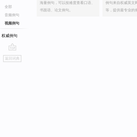
海量例句，可以按难度查看口语、
例句来自权威英文
全部
书面语、论文例句。
等，提供最专业的
音频例句
视频例句
权威例句
go
返回词典
top