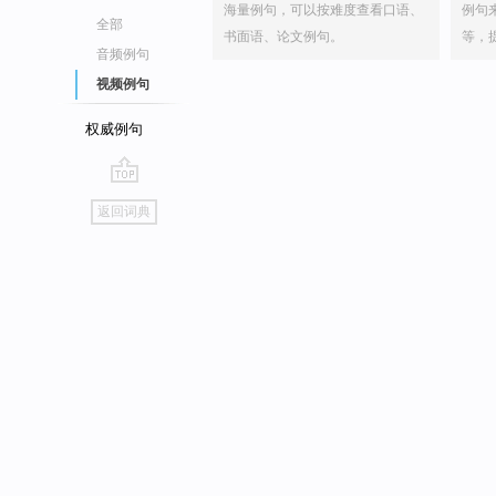
海量例句，可以按难度查看口语、
例句
全部
书面语、论文例句。
等，
音频例句
视频例句
权威例句
go
返回词典
top