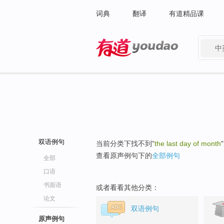
词典
翻译
有道精品课
中
有道 - 网易旗下搜索
双语例句
当前分类下找不到"
the last day of month
查看原声例句下的
全部例句
全部
口语
书面语
或者看看其他分类：
论文
双语例句
原声例句