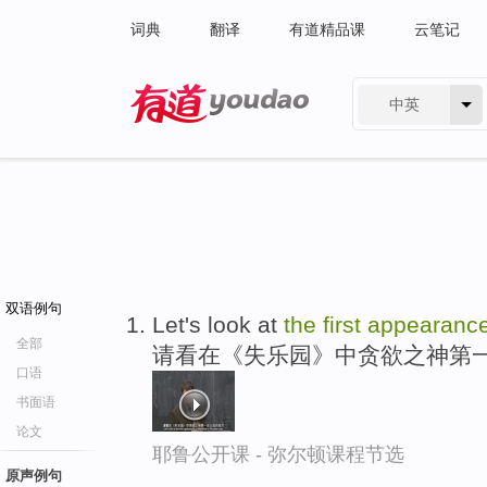
词典
翻译
有道精品课
云笔记
中英
有道 - 网易旗下搜索
双语例句
Let's look at
the
first
appearanc
全部
请看在《失乐园》中贪欲之神第
口语
书面语
论文
耶鲁公开课 - 弥尔顿课程节选
原声例句