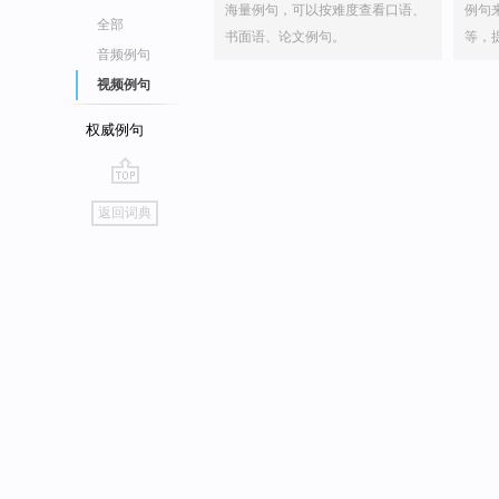
海量例句，可以按难度查看口语、
例句
全部
书面语、论文例句。
等，
音频例句
视频例句
权威例句
go
返回词典
top