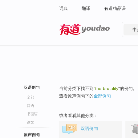
词典
翻译
有道精品课
中
有道 - 网易旗下搜索
双语例句
当前分类下找不到"
the-brutality
"的例句。
查看原声例句下的
全部例句
全部
口语
书面语
或者看看其他分类：
论文
双语例句
原声例句