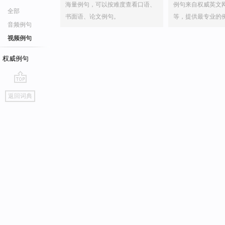
海量例句，可以按难度查看口语、
例句来自权威英文
全部
书面语、论文例句。
等，提供最专业的
音频例句
视频例句
权威例句
go
返回词典
top