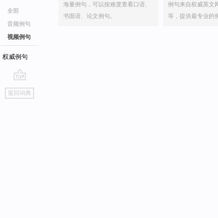
海量例句，可以按难度查看口语、
例句来自权威英文
全部
书面语、论文例句。
等，提供最专业的
音频例句
视频例句
权威例句
go
返回词典
top