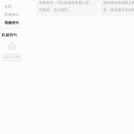
海量例句，可以按难度查看口语、
例句来自权威英文
全部
书面语、论文例句。
等，提供最专业的
音频例句
视频例句
权威例句
go
返回词典
top