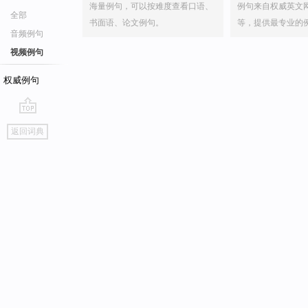
海量例句，可以按难度查看口语、
例句来自权威英文
全部
书面语、论文例句。
等，提供最专业的
音频例句
视频例句
权威例句
go
返回词典
top