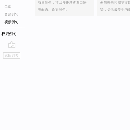
海量例句，可以按难度查看口语、
例句来自权威英文
全部
书面语、论文例句。
等，提供最专业的
音频例句
视频例句
权威例句
go
返回词典
top