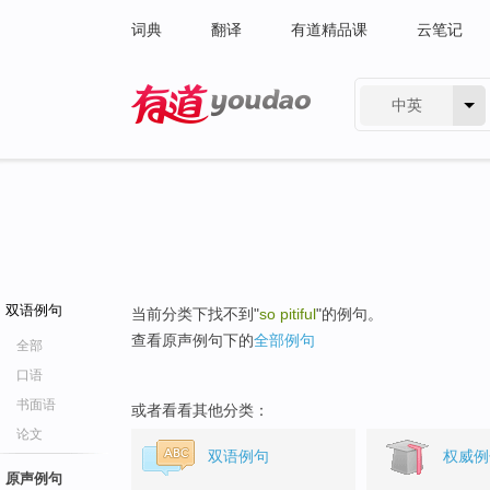
词典
翻译
有道精品课
云笔记
中英
有道 - 网易旗下搜索
双语例句
当前分类下找不到"
so pitiful
"的例句。
查看原声例句下的
全部例句
全部
口语
书面语
或者看看其他分类：
论文
双语例句
权威例
原声例句