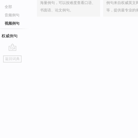
海量例句，可以按难度查看口语、
例句来自权威英文
全部
书面语、论文例句。
等，提供最专业的
音频例句
视频例句
权威例句
go
返回词典
top