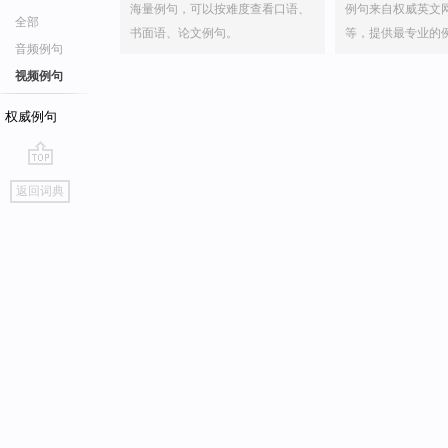
海量例句，可以按难度查看口语、
例句来自权威英文
全部
书面语、论文例句。
等，提供最专业的
音频例句
视频例句
权威例句
go
返回词典
top