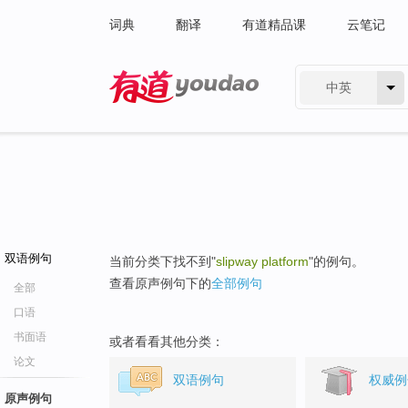
词典
翻译
有道精品课
云笔记
中英
有道 - 网易旗下搜索
双语例句
当前分类下找不到"
slipway platform
"的例句。
查看原声例句下的
全部例句
全部
口语
书面语
或者看看其他分类：
论文
双语例句
权威例
原声例句