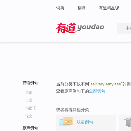
词典
翻译
有道精品课
中
有道 - 网易旗下搜索
双语例句
当前分类下找不到"
salivary amylase
"的
查看原声例句下的
全部例句
全部
口语
书面语
或者看看其他分类：
论文
双语例句
原声例句