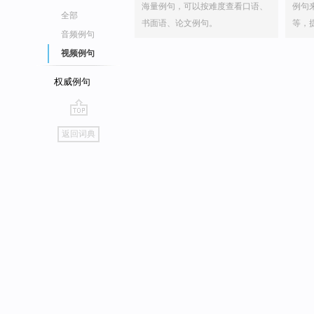
海量例句，可以按难度查看口语、
例句
全部
书面语、论文例句。
等，
音频例句
视频例句
权威例句
go
返回词典
top