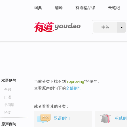
词典
翻译
有道精品课
云笔记
中英
有道 - 网易旗下搜索
双语例句
当前分类下找不到"
reproving
"的例句。
查看原声例句下的
全部例句
全部
口语
书面语
或者看看其他分类：
论文
双语例句
权威例
原声例句