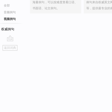
海量例句，可以按难度查看口语、
例句来自权威英文
全部
书面语、论文例句。
等，提供最专业的
音频例句
视频例句
权威例句
go
返回词典
top