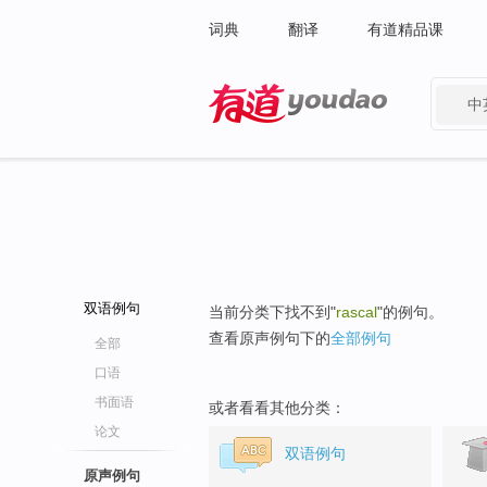
词典
翻译
有道精品课
中
有道 - 网易旗下搜索
双语例句
当前分类下找不到"
rascal
"的例句。
查看原声例句下的
全部例句
全部
口语
书面语
或者看看其他分类：
论文
双语例句
原声例句