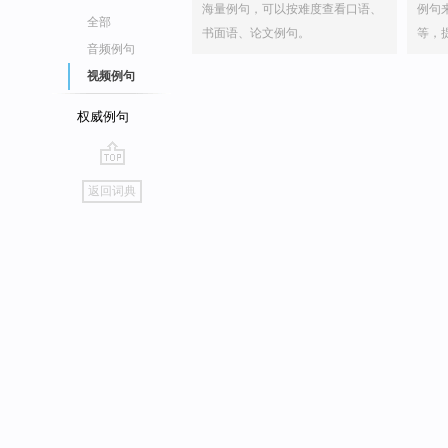
海量例句，可以按难度查看口语、
例句
全部
书面语、论文例句。
等，
音频例句
视频例句
权威例句
go
返回词典
top