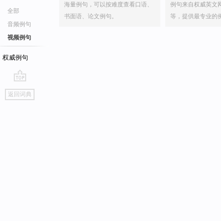
海量例句，可以按难度查看口语、
例句来自权威英文
全部
书面语、论文例句。
等，提供最专业的
音频例句
视频例句
权威例句
go
返回词典
top