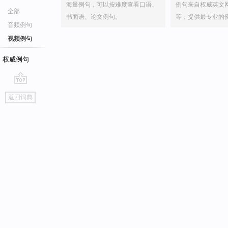
海量例句，可以按难度查看口语、
例句来自权威英文
全部
书面语、论文例句。
等，提供最专业的
音频例句
视频例句
权威例句
go
返回词典
top