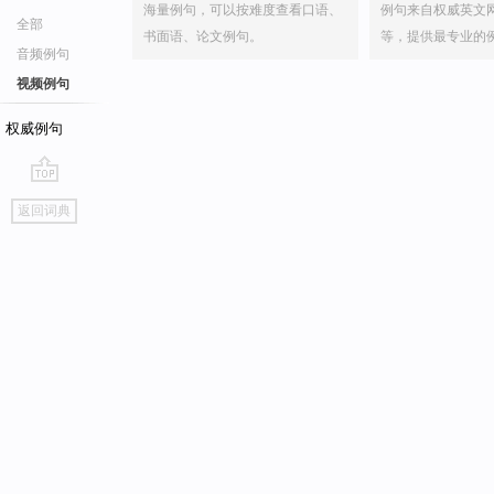
海量例句，可以按难度查看口语、
例句来自权威英文
全部
书面语、论文例句。
等，提供最专业的
音频例句
视频例句
权威例句
go
返回词典
top