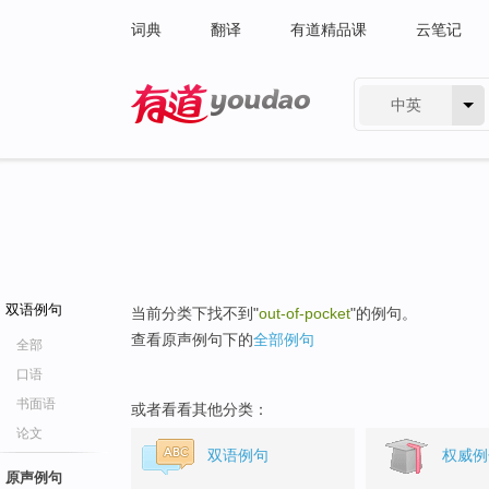
词典
翻译
有道精品课
云笔记
中英
有道 - 网易旗下搜索
双语例句
当前分类下找不到"
out-of-pocket
"的例句。
查看原声例句下的
全部例句
全部
口语
书面语
或者看看其他分类：
论文
双语例句
权威例
原声例句