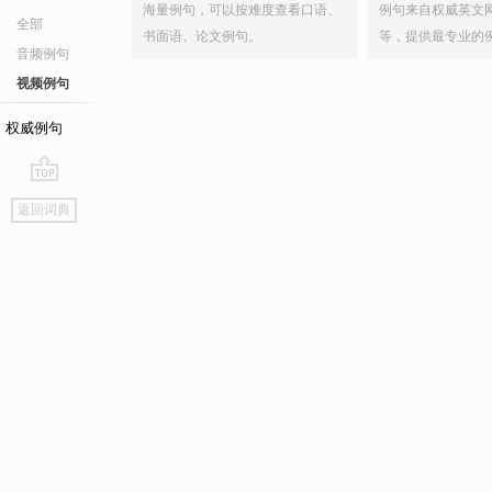
海量例句，可以按难度查看口语、
例句来自权威英文
全部
书面语、论文例句。
等，提供最专业的
音频例句
视频例句
权威例句
go
返回词典
top