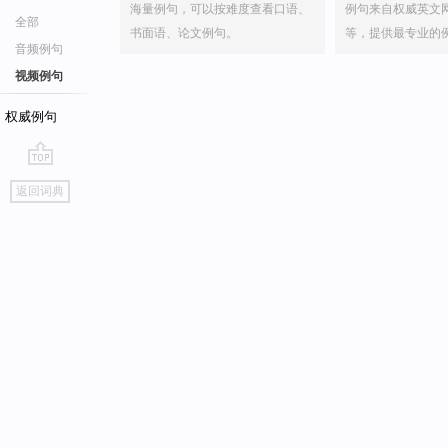
海量例句，可以按难度查看口语、
例句来自权威英文
全部
书面语、论文例句。
等，提供最专业的
音频例句
视频例句
权威例句
go
返回词典
top