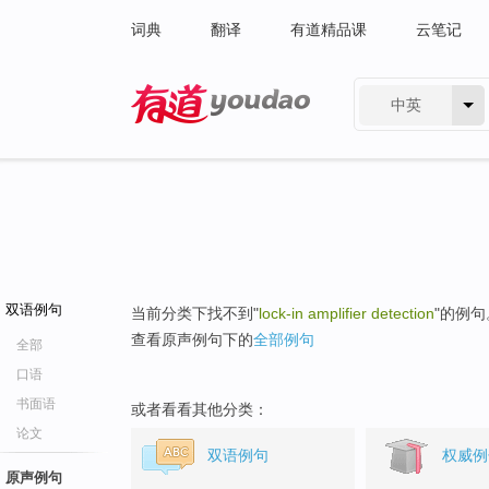
词典
翻译
有道精品课
云笔记
中英
有道 - 网易旗下搜索
双语例句
当前分类下找不到"
lock-in amplifier detection
"的例句
查看原声例句下的
全部例句
全部
口语
书面语
或者看看其他分类：
论文
双语例句
权威例
原声例句