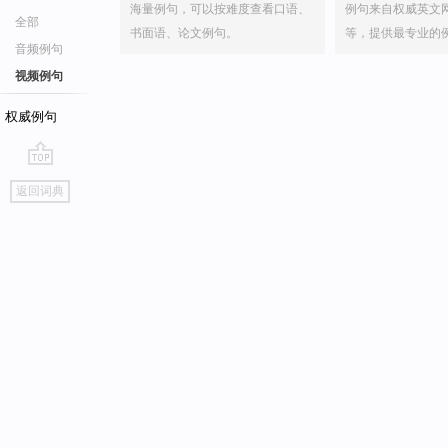
海量例句，可以按难度查看口语、
例句来自权威英文
全部
书面语、论文例句。
等，提供最专业的
音频例句
视频例句
权威例句
go
返回词典
top