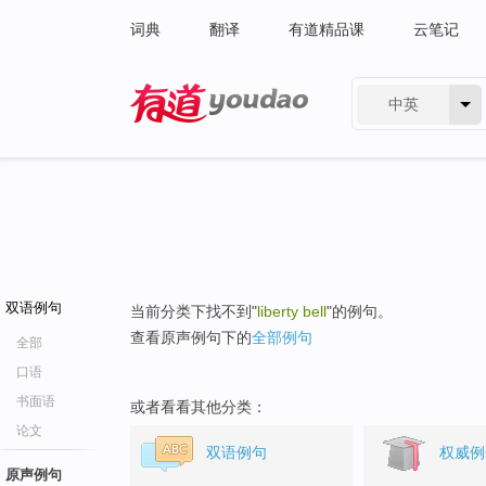
词典
翻译
有道精品课
云笔记
中英
有道 - 网易旗下搜索
双语例句
当前分类下找不到"
liberty bell
"的例句。
查看原声例句下的
全部例句
全部
口语
书面语
或者看看其他分类：
论文
双语例句
权威例
原声例句