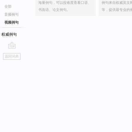
海量例句，可以按难度查看口语、
例句来自权威英文
全部
书面语、论文例句。
等，提供最专业的
音频例句
视频例句
权威例句
go
返回词典
top