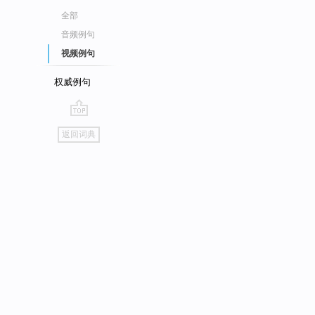
全部
音频例句
视频例句
权威例句
go
返回词典
top