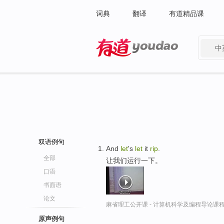
词典
翻译
有道精品课
中
有道 - 网易旗下搜索
双语例句
And
let
's
let
it
rip
.
全部
让我们运行一下。
口语
书面语
论文
麻省理工公开课 - 计算机科学及编程导论课
原声例句