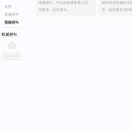
海量例句，可以按难度查看口语、
例句来自权威英文
全部
书面语、论文例句。
等，提供最专业的
音频例句
视频例句
权威例句
go
返回词典
top