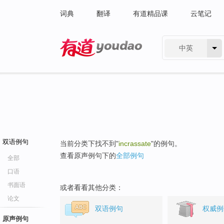
词典
翻译
有道精品课
云笔记
中英
有道 - 网易旗下搜索
双语例句
当前分类下找不到"
incrassate
"的例句。
查看原声例句下的
全部例句
全部
口语
书面语
或者看看其他分类：
论文
双语例句
权威例
原声例句