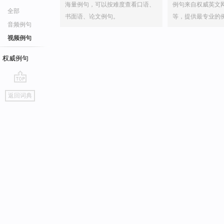
海量例句，可以按难度查看口语、
例句来自权威英文
全部
书面语、论文例句。
等，提供最专业的
音频例句
视频例句
权威例句
go
返回词典
top