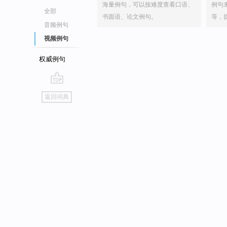
海量例句，可以按难度查看口语、
例句
全部
书面语、论文例句。
等，
音频例句
视频例句
权威例句
go
返回词典
top