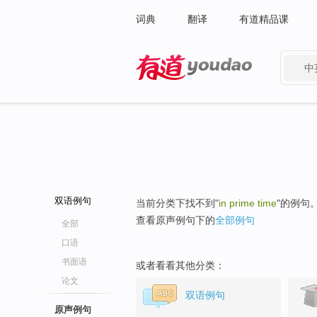
词典
翻译
有道精品课
中
有道 - 网易旗下搜索
双语例句
当前分类下找不到"
in prime time
"的例句
查看原声例句下的
全部例句
全部
口语
书面语
或者看看其他分类：
论文
双语例句
原声例句