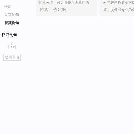
海量例句，可以按难度查看口语、
例句来自权威英文
全部
书面语、论文例句。
等，提供最专业的
音频例句
视频例句
权威例句
go
返回词典
top