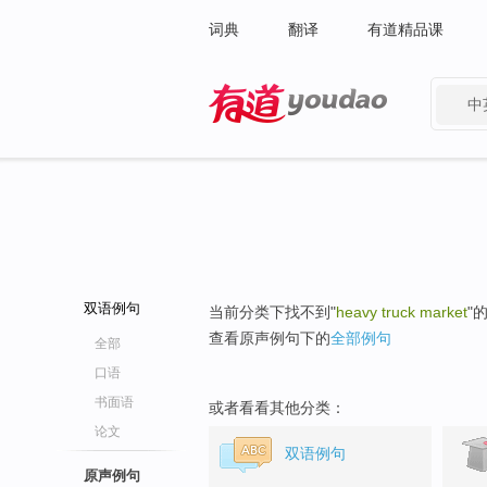
词典
翻译
有道精品课
中
有道 - 网易旗下搜索
双语例句
当前分类下找不到"
heavy truck market
"
查看原声例句下的
全部例句
全部
口语
书面语
或者看看其他分类：
论文
双语例句
原声例句