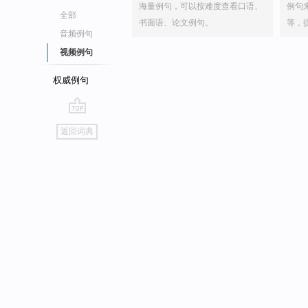
海量例句，可以按难度查看口语、
例句
全部
书面语、论文例句。
等，
音频例句
视频例句
权威例句
go
返回词典
top