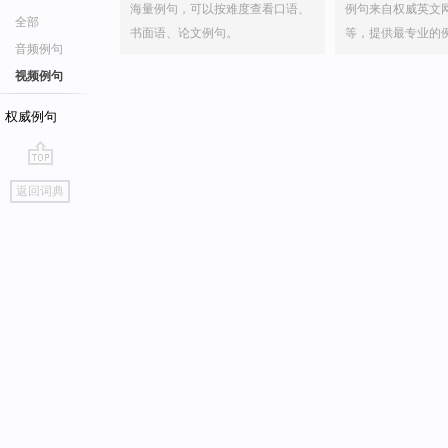
海量例句，可以按难度查看口语、
例句来自权威英文
全部
书面语、论文例句。
等，提供最专业的
音频例句
视频例句
权威例句
go
返回词典
top