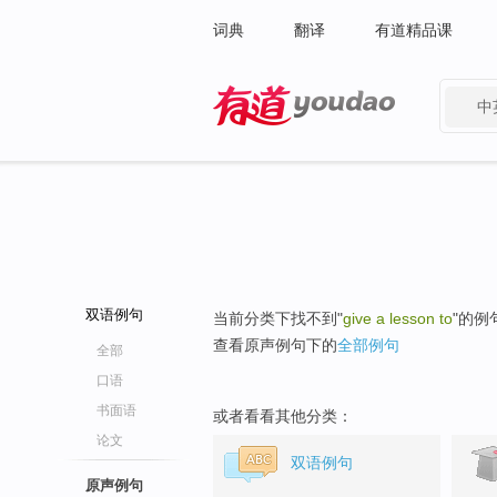
词典
翻译
有道精品课
中
有道 - 网易旗下搜索
双语例句
当前分类下找不到"
give a lesson to
"的例
查看原声例句下的
全部例句
全部
口语
书面语
或者看看其他分类：
论文
双语例句
原声例句