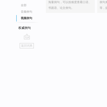
海量例句，可以按难度查看口语、
例句
全部
书面语、论文例句。
等，
音频例句
视频例句
权威例句
go
返回词典
top