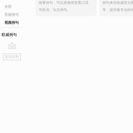
海量例句，可以按难度查看口语、
例句来自权威英文
全部
书面语、论文例句。
等，提供最专业的
音频例句
视频例句
权威例句
go
返回词典
top