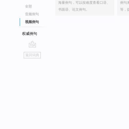
海量例句，可以按难度查看口语、
例句
全部
书面语、论文例句。
等，
音频例句
视频例句
权威例句
go
返回词典
top