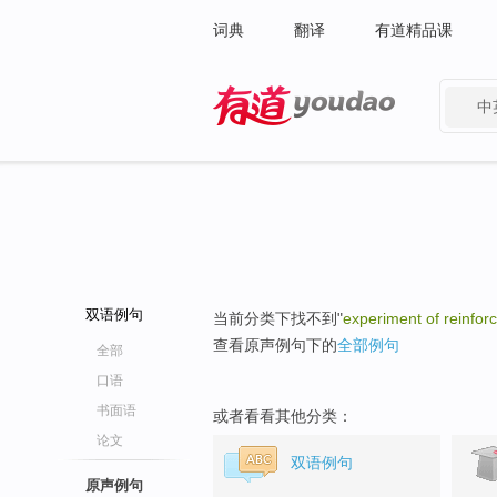
词典
翻译
有道精品课
中
有道 - 网易旗下搜索
双语例句
当前分类下找不到"
experiment of reinfor
查看原声例句下的
全部例句
全部
口语
书面语
或者看看其他分类：
论文
双语例句
原声例句